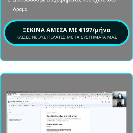
αντιμετωπίζεις προκλήσεις ή έχεις απορίες,
βοηθώντας σε να ξεπερνάς εμπόδια πιο
αποτελεσματικά.
Λάβε καθοδήγηση από ειδικούς
Λάβε feedback για τις διαφημίσεις σου, τα VSLs, τα
funnels και οτιδήποτε άλλο μπορεί να χρειαστείς.
Δικτυώσου με επιχειρηματίες που έχετε ίδιο
όραμα
ΞΕΚΙΝΑ ΑΜΕΣΑ ΜΕ €197/μήνα
ΚΛΕΙΣΕ ΝΕΟΥΣ ΠΕΛΑΤΕΣ ΜΕ ΤΑ ΣΥΣΤΗΜΑΤΑ ΜΑΣ