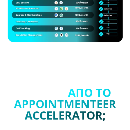
ΔΕΣ ΤΙ ΘΑ
ΠΑΡΕΙΣ...
ΑΠΟ ΤΟ
APPOINTMENTEER
ACCELERATOR;