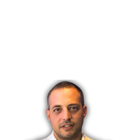
LIONTOS ΚΑΙ...
Είμαι χαρούμενος που σε γνωρίζω! Είμαι ο Γιώργος
Λιόντος, και το 2014 αποφάσισα να βουτήξω στον
κόσμο του digital marketing. Το 2018 άνοιξα το δικό
μου Digital Agency τη Web-Net και στη συνέχεια
ανακάλυψα ένα σύστημα που κλείνει ραντεβού
αυτόματα. Αρκετά χρόνια μετά, κατάφερα να
μετατρέψω την αγάπη μου για τον κλάδο σε μια
επιτυχημένη επιχείρηση.
Με μια ματιά σε όσα έχω καταφέρει:
Έχω κλείσει χιλιάδες ραντεβού για εμάς και τους
πελάτες μας
Έχω συνεργαστεί με πάνω από 1,000 πελάτες
Έχω διδάξει πάνω από 2000 μαθητές μέχρι σήμερα
Έχω διαχειριστεί πάνω από €10M σε Ads,