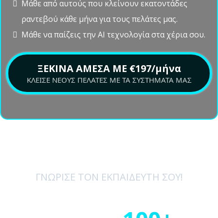
ΕΚΠΑΙΔΕΥΤΙΚΑ VIDEOS
Εδώ θα βρεις ενημερωμένες πληροφορίες για το τι
λειτουργεί σήμερα. Η ομάδα μας διαχειρίζεται
εκατοντάδες πελάτες, οπότε γνωρίζει τι αποδίδει και
μοιράζεται αυτά τα εκπαιδευτικά βίντεο στην
κοινότητά μας στο Discord.
Λάβε βασικά tips και tricks από την ομάδα.
Μάθε από αυτούς που κλείνουν εκατοντάδες
ραντεβού κάθε μήνα για τους πελάτες μας.