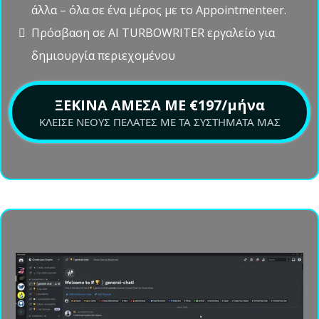
απλότητα του Appointmenteer. Με εμάς, αποκτάς
όλα τα βασικά εργαλεία της επιχείρησής σου σε μια
εύχρηστη πλατφόρμα, που περιλαμβάνεται στη
συνδρομή σου.
Όλα τα εργαλεία σου σε μία ισχυρή πλατφόρμα
Διαχειρίσου τα πάντα – Landing Pages, CRM,
Ημερολόγια, Αυτοματοποίηση Email και πολλά
άλλα – όλα σε ένα μέρος με το Appointmenteer.
Πρόσβαση σε AI TURBOWRITER εργαλείο για
δημιουργία περιεχομένου
ΞΕΚΙΝΑ ΑΜΕΣΑ ΜΕ €197/μήνα
ΚΛΕΙΣΕ ΝΕΟΥΣ ΠΕΛΑΤΕΣ ΜΕ ΤΑ ΣΥΣΤΗΜΑΤΑ ΜΑΣ