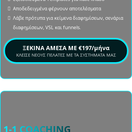
TEMPLATES
Θα έχεις ΑΠΟΚΛΕΙΣΤΙΚΗ πρόσβαση στα πρότυπά μας.
Απόκτησε πρόσβαση σε μια ποικιλία προτύπων για
όλους τους κλάδους, εξοικονομώντας χρόνο και κόπο.
Το μόνο που χρειάζεται είναι να συμπληρώσεις τα
κενά.
Εξειδικευμένα Templates για κάθε κλάδο
Αποδεδειγμένα φέρνουν αποτελέσματα
Λάβε πρότυπα για κείμενα διαφημίσεων, σενάρια
διαφημίσεων, VSL και funnels.
ΞΕΚΙΝΑ ΑΜΕΣΑ ΜΕ €197/μήνα
ΚΛΕΙΣΕ ΝΕΟΥΣ ΠΕΛΑΤΕΣ ΜΕ ΤΑ ΣΥΣΤΗΜΑΤΑ ΜΑΣ